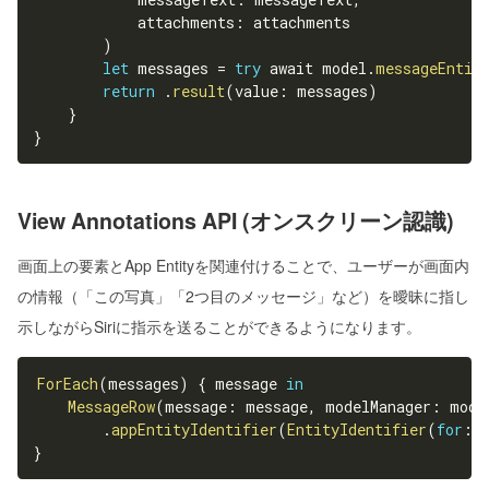
            attachments
:
 attachments

)
let
 messages 
=
try
 await model
.
messageEntit
return
.
result
(
value
:
 messages
)
}
}
View Annotations API (オンスクリーン認識)
画面上の要素とApp Entityを関連付けることで、ユーザーが画面内
の情報（「この写真」「2つ目のメッセージ」など）を曖昧に指し
示しながらSiriに指示を送ることができるようになります。
ForEach
(
messages
)
{
 message 
in
MessageRow
(
message
:
 message
,
 modelManager
:
 mode
.
appEntityIdentifier
(
EntityIdentifier
(
for
:
}