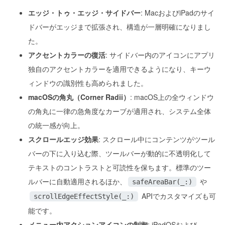
エッジ・トゥ・エッジ・サイドバー
: MacおよびiPadのサイ
ドバーがエッジまで拡張され、構造が一層明確になりまし
た。
アクセントカラーの復活
: サイドバー内のアイコンにアプリ
独自のアクセントカラーを適用できるようになり、キーウ
ィンドウの識別性も高められました。
macOSの角丸（Corner Radii）
: macOS上の全ウィンドウ
の角丸に一律の急角度なカーブが適用され、システム全体
の統一感が向上。
スクロールエッジ効果
: スクロール中にコンテンツがツール
バーの下に入り込む際、ツールバーが動的に不透明化して
テキストのコントラストと可読性を保ちます。標準のツー
ルバーに自動適用されるほか、
や
safeAreaBar(_:)
APIでカスタマイズも可
scrollEdgeEffectStyle(_:)
能です。
メニュー内アクションアイコンの制御
: iPadOSおよび