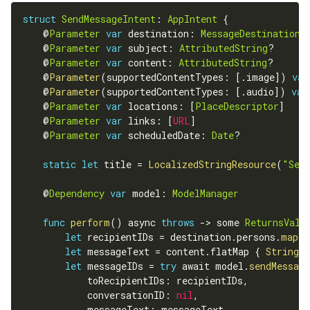
struct
SendMessageIntent
:
AppIntent
{
    @
Parameter
var
 destination
:
MessageDestination
    @
Parameter
var
 subject
:
AttributedString
?
    @
Parameter
var
 content
:
AttributedString
?
    @
Parameter
(
supportedContentTypes
:
[
.
image
]
)
var
    @
Parameter
(
supportedContentTypes
:
[
.
audio
]
)
var
    @
Parameter
var
 locations
:
[
PlaceDescriptor
]
    @
Parameter
var
 links
:
[
URL
]
    @
Parameter
var
 scheduledDate
:
Date
?
static
let
 title 
=
LocalizedStringResource
(
"Sen
    @
Dependency
var
 model
:
ModelManager
func
perform
(
)
 async 
throws
-
>
 some 
ReturnsValu
let
 recipientIDs 
=
 destination
.
persons
.
map
(
\
let
 messageText 
=
 content
.
flatMap 
{
String
(
let
 messageIDs 
=
try
 await model
.
sendMessage
            toRecipientIDs
:
 recipientIDs
,
            conversationID
:
nil
,
            messageText
:
 messageText
,