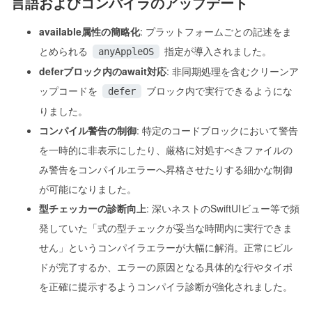
言語およびコンパイラのアップデート
available属性の簡略化
: プラットフォームごとの記述をま
とめられる
指定が導入されました。
anyAppleOS
deferブロック内のawait対応
: 非同期処理を含むクリーンア
ップコードを
ブロック内で実行できるようにな
defer
りました。
コンパイル警告の制御
: 特定のコードブロックにおいて警告
を一時的に非表示にしたり、厳格に対処すべきファイルの
み警告をコンパイルエラーへ昇格させたりする細かな制御
が可能になりました。
型チェッカーの診断向上
: 深いネストのSwiftUIビュー等で頻
発していた「式の型チェックが妥当な時間内に実行できま
せん」というコンパイラエラーが大幅に解消。正常にビル
ドが完了するか、エラーの原因となる具体的な行やタイポ
を正確に提示するようコンパイラ診断が強化されました。