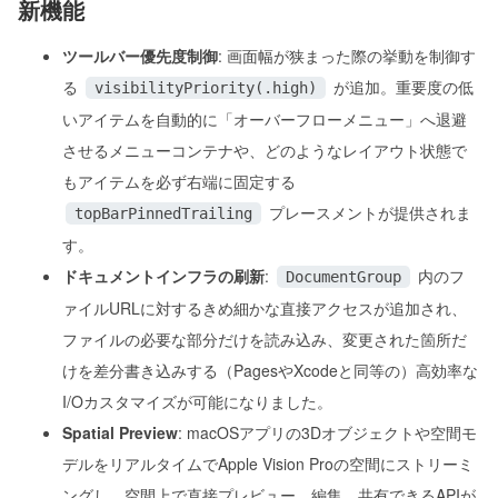
新機能
ツールバー優先度制御
: 画面幅が狭まった際の挙動を制御す
る
が追加。重要度の低
visibilityPriority(.high)
いアイテムを自動的に「オーバーフローメニュー」へ退避
させるメニューコンテナや、どのようなレイアウト状態で
もアイテムを必ず右端に固定する
プレースメントが提供されま
topBarPinnedTrailing
す。
ドキュメントインフラの刷新
:
内のフ
DocumentGroup
ァイルURLに対するきめ細かな直接アクセスが追加され、
ファイルの必要な部分だけを読み込み、変更された箇所だ
けを差分書き込みする（PagesやXcodeと同等の）高効率な
I/Oカスタマイズが可能になりました。
Spatial Preview
: macOSアプリの3Dオブジェクトや空間モ
デルをリアルタイムでApple Vision Proの空間にストリーミ
ングし、空間上で直接プレビュー、編集、共有できるAPIが