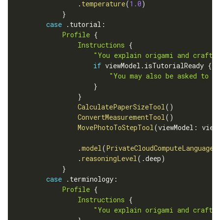
.
temperature
(
1.0
)
}
case
.
tutorial
:
Profile
{
Instructions
{
"You explain origami and craft j
if
 viewModel
.
isTutorialReady 
{
"You may also be asked to ev
}
}
CalculatePaperSizeTool
(
)
ConvertMeasurementTool
(
)
MovePhotoToStepTool
(
viewModel
:
 view
.
model
(
PrivateCloudComputeLanguageM
.
reasoningLevel
(
.
deep
)
}
case
.
terminology
:
Profile
{
Instructions
{
"You explain origami and craft j