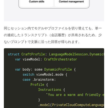
同じセッション内でモデルやプロファイルを切り替えても、単一
の連続したトランスクリプト（会話履歴）が共有されるため、少
ないプロンプトで文脈に沿った回答が得られます。
struct
CraftProfile
:
LanguageModelSession
.
DynamicPr
var
 viewModel
:
CraftOrchestrator
var
 body
:
 some 
DynamicProfile
{
switch
 viewModel
.
mode 
{
case
.
brainstorm
:
Profile
{
Instructions
{
"You are a warm and friendly exp
}
.
model
(
PrivateCloudComputeLanguageM