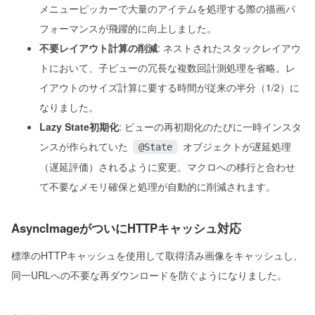
メニューピッカーで大量のアイテムを処理する際の描画パ
フォーマンスが飛躍的に向上しました。
不要レイアウト計算の削減
: ネストされたスタックレイアウ
トにおいて、子ビューの冗長な複数回計測処理を省略。レ
イアウトのサイズ計算に要する時間が従来の半分（1/2）に
なりました。
Lazy State初期化
: ビューの再初期化のたびに一時インスタ
ンスが作られていた
オブジェクトが遅延処理
@State
（遅延評価）されるように変更。マクロへの移行と合わせ
て不要なメモリ確保と処理が自動的に削減されます。
AsyncImageがついにHTTPキャッシュ対応
標準のHTTPキャッシュを使用して取得済み画像をキャッシュし、
同一URLへの不要な再ダウンロードを防ぐようになりました。