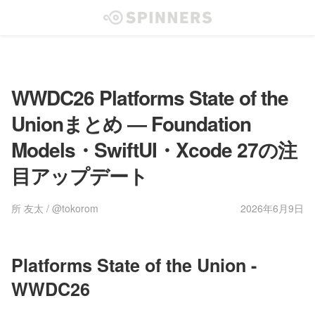
WWDC26 Platforms State of the
Unionまとめ ― Foundation
Models・SwiftUI・Xcode 27の注
目アップデート
所 友太 / @tokorom
2026年6月9日
Platforms State of the Union -
WWDC26