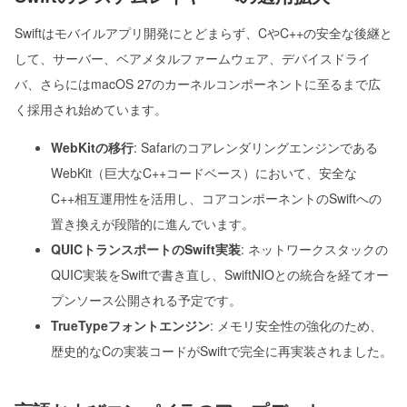
Swiftはモバイルアプリ開発にとどまらず、CやC++の安全な後継と
して、サーバー、ベアメタルファームウェア、デバイスドライ
バ、さらにはmacOS 27のカーネルコンポーネントに至るまで広
く採用され始めています。
WebKitの移行
: Safariのコアレンダリングエンジンである
WebKit（巨大なC++コードベース）において、安全な
C++相互運用性を活用し、コアコンポーネントのSwiftへの
置き換えが段階的に進んでいます。
QUICトランスポートのSwift実装
: ネットワークスタックの
QUIC実装をSwiftで書き直し、SwiftNIOとの統合を経てオー
プンソース公開される予定です。
TrueTypeフォントエンジン
: メモリ安全性の強化のため、
歴史的なCの実装コードがSwiftで完全に再実装されました。