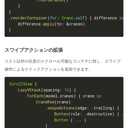
}
}
.
reorderContainer
(
for
:
Crane
.
self
)
{
 difference 
in
    difference
.
apply
(
to
:
&
cranes
)
}
スワイプアクションの拡張
リスト以外の任意のスクロール可能なコンテナに対し、スワイプ
操作によるクイックアクションを追加できます。
ScrollView
{
LazyVStack
(
spacing
:
16
)
{
ForEach
(
model
.
cranes
)
{
 crane 
in
CraneRow
(
crane
)
.
swipeActions
(
edge
:
.
trailing
)
{
Button
(
role
:
.
destructive
)
{
.
.
Button
{
.
.
.
}
}