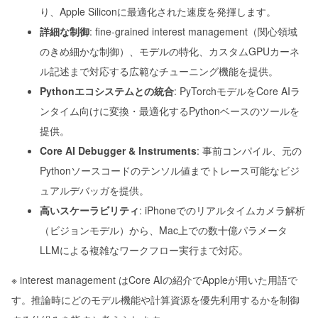
り、Apple Siliconに最適化された速度を発揮します。
詳細な制御
: fine-grained interest management（関心領域
のきめ細かな制御）、モデルの特化、カスタムGPUカーネ
ル記述まで対応する広範なチューニング機能を提供。
Pythonエコシステムとの統合
: PyTorchモデルをCore AIラ
ンタイム向けに変換・最適化するPythonベースのツールを
提供。
Core AI Debugger & Instruments
: 事前コンパイル、元の
Pythonソースコードのテンソル値までトレース可能なビジ
ュアルデバッガを提供。
高いスケーラビリティ
: iPhoneでのリアルタイムカメラ解析
（ビジョンモデル）から、Mac上での数十億パラメータ
LLMによる複雑なワークフロー実行まで対応。
※ interest management はCore AIの紹介でAppleが用いた用語で
す。推論時にどのモデル機能や計算資源を優先利用するかを制御