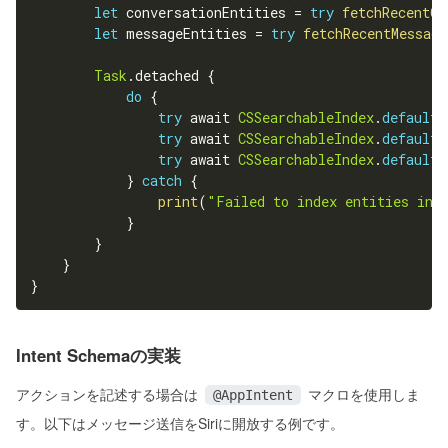
let
 conversationEntities 
=
try
fetchRecentCo
let
 messageEntities 
=
try
fetchRecentMessage
Task
.
detached 
{
do
{
try
 await 
CSSearchableIndex
.
default
(
try
 await 
CSSearchableIndex
.
default
(
try
 await 
CSSearchableIndex
.
default
(
}
catch
{
print
(
"Failed to index entities in 
}
}
}
}
Intent Schemaの実装
アクションを記述する場合は
マクロを使用しま
@AppIntent
す。以下はメッセージ送信をSiriに開放する例です。