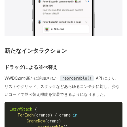
新たなインタラクション
ドラッグによる並べ替え
WWDC26で新たに追加された
API により、
reorderable()
リストやグリッド、スタックなどあらゆるコンテナに対し、少な
いコードで並べ替え機能を実装できるようになりました。
LazyVStack
{
ForEach
(
cranes
)
{
 crane 
in
CraneRow
(
crane
)
.
reorderable
(
)