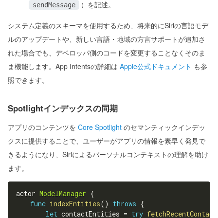
）を記述。
sendMessage
システム定義のスキーマを使用するため、将来的にSiriの言語モデ
ルのアップデートや、新しい言語・地域の方言サポートが追加さ
れた場合でも、デベロッパ側のコードを変更することなくそのま
ま機能します。App Intentsの詳細は
Apple公式ドキュメント
も参
照できます。
Spotlightインデックスの同期
アプリのコンテンツを
Core Spotlight
のセマンティックインデッ
クスに提供することで、ユーザーがアプリの情報を素早く発見で
きるようになり、Siriによるパーソナルコンテキストの理解を助け
ます。
actor 
ModelManager
{
func
indexEntities
(
)
throws
{
let
 contactEntities 
=
try
fetchRecentContact